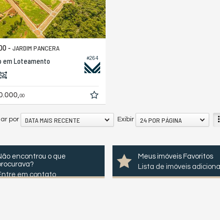
DO -
JARDIM PANCERA
#264
o em Loteamento
0.000,
00
DATA MAIS RECENTE
24 POR PÁGINA
ar por
Exibir
Não encontrou o que
Meus imóveis Favoritos
procurava?
Lista de imóveis adicion
Entre em contato