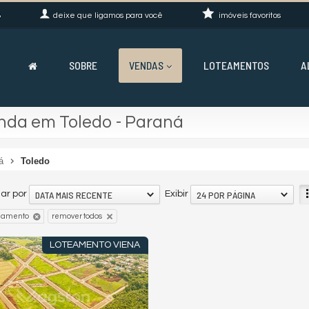
8
deixe que
ligamos para você
imóveis favoritos
SOBRE
VENDAS
LOTEAMENTOS
A
nda em Toledo - Paraná
á
Toledo
DATA MAIS RECENTE
24 POR PÁGINA
ar por
Exibir
teamento
remover todos
LOTEAMENTO VIENA