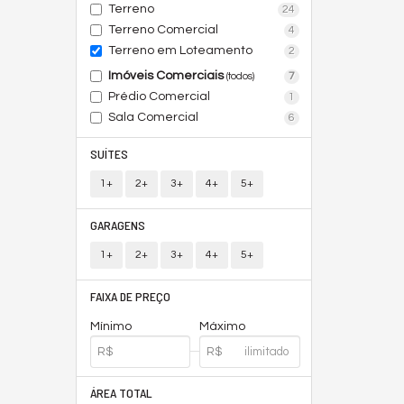
Terreno
24
Terreno Comercial
4
Terreno em Loteamento
2
Imóveis Comerciais
7
(todos)
Prédio Comercial
1
Sala Comercial
6
SUÍTES
1+
2+
3+
4+
5+
GARAGENS
1+
2+
3+
4+
5+
FAIXA DE PREÇO
Mínimo
Máximo
ÁREA TOTAL