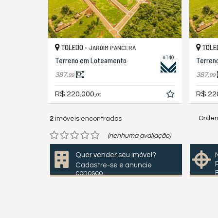
TOLEDO -
TOLE
JARDIM PANCERA
#140
Terreno em Loteamento
Terren
387,
387,
99
99
R$ 220.000,
R$ 22
00
Orden
2
imóveis encontrados
(nenhuma avaliação)
Quer vender seu imóvel?
Cadastre-se e anuncie
conosco