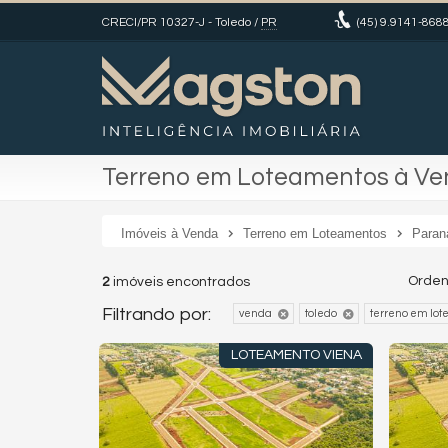
CRECI/PR 10327-J
- Toledo /
PR
(45)
9.9141-868
Terreno em Loteamentos à Ve
Imóveis à Venda
Terreno em Loteamentos
Paran
Orden
2
imóveis encontrados
Filtrando por:
venda
toledo
terreno em lo
LOTEAMENTO VIENA