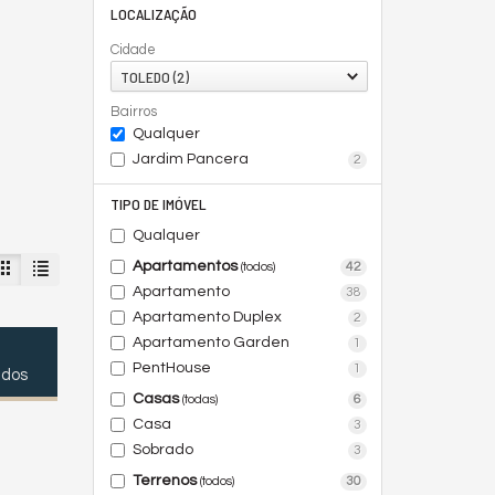
LOCALIZAÇÃO
Cidade
TOLEDO (2)
Bairros
Qualquer
Jardim Pancera
2
TIPO DE IMÓVEL
Qualquer
Apartamentos
42
(todos)
Apartamento
38
Apartamento Duplex
2
Apartamento Garden
1
PentHouse
1
ados
Casas
6
(todas)
Casa
3
Sobrado
3
Terrenos
30
(todos)