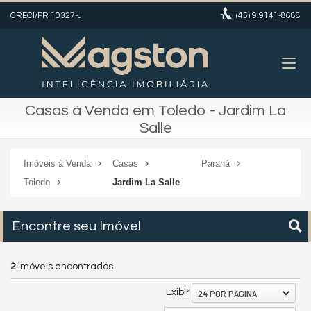
CRECI/PR 10327-J
(45)
9.9141-8688
Casas à Venda em Toledo - Jardim La
Salle
Imóveis à Venda
Casas
Paraná
Toledo
Jardim La Salle
Encontre seu Imóvel
2
imóveis encontrados
24 POR PÁGINA
Exibir