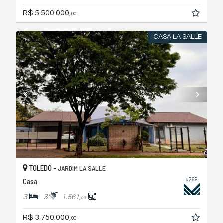
R$ 5.500.000,
00
CASA LA SALLE
TOLEDO -
JARDIM LA SALLE
Casa
#269
3
3
1.561,
00
R$ 3.750.000,
00