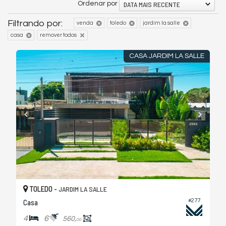
DATA MAIS RECENTE
Ordenar por
Filtrando por:
venda
toledo
jardim la salle
casa
remover todos
CASA JARDIM LA SALLE
TOLEDO -
JARDIM LA SALLE
Casa
#277
4
6
560,
00