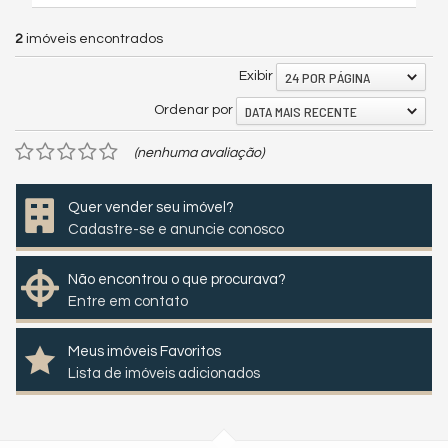
2
imóveis encontrados
24 POR PÁGINA
Exibir
DATA MAIS RECENTE
Ordenar por
(nenhuma avaliação)
Quer vender seu imóvel?
Cadastre-se e anuncie conosco
Não encontrou o que procurava?
Entre em contato
Meus imóveis Favoritos
Lista de imóveis adicionados