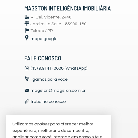
MAGSTON INTELIGÊNCIA IMOBILIÁRIA
R. Cel. Vicente, 2440
Jardim La Salle - 85900-180
Toledo /
PR
mapa google
FALE CONOSCO
(45) 9.9141-8688 (WhatsApp)
ligamos para você
magston@magston.com.br
trabalhe conosco
Utilizamos
cookies
para oferecer melhor
VEJA MAIS
experiência, melhorar o desempenho,
receba nosso newsletter
analisar como você interage em nosso site e