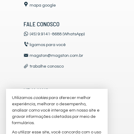
mapa google
FALE CONOSCO
(45) 9.9141-8688 (WhatsApp)
ligamos para você
magston@magston.com.br
trabalhe conosco
VEJA MAIS
Utilizamos
cookies
para oferecer melhor
receba nosso newsletter
experiência, melhorar o desempenho,
analisar como você interage em nosso site e
cadastre seu imóvel
gravar informações coletadas por meio de
imóveis favoritos
formulários.
Ao utilizar esse site, você concorda com o uso
mapa de imóveis