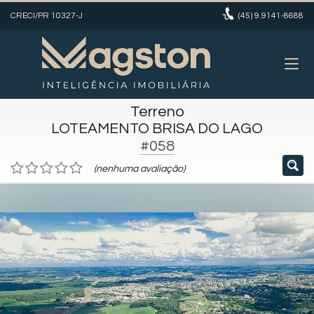
CRECI/PR 10327-J
(45)
9.9141-8688
Terreno
LOTEAMENTO BRISA DO LAGO
#058
(nenhuma avaliação)