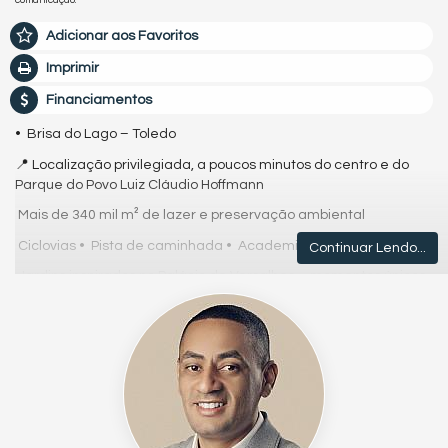
Adicionar aos Favoritos
Imprimir
Financiamentos
• Brisa do Lago – Toledo
📍 Localização privilegiada, a poucos minutos do centro e do
Parque do Povo Luiz Cláudio Hoffmann
Mais de 340 mil m² de lazer e preservação ambiental
Ciclovias • Pista de caminhada • Academia ao ar livre
Continuar Lendo...
Jardins inspirados no Palácio de Versalhes – momentos únicos
para toda a família
213 lotes planejados
• Tamanhos: 360 m² a 600 m²
• Ruas amplas e quadras simétricas
• Área institucional de 22.000 m²