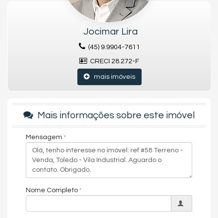
Comércios e serviços próximos: supermercados, padarias,
farmácias, escolas e academias – tudo ao seu alcance
Ambiente seguro, organizado e valorizado
Jocimar Lira
Perfeito para construir sua casa dos sonhos ou investir com
(45) 9.9904-7611
segurança
CRECI 28.272-F
👉 Agende sua visita e conheça todos os detalhes
mais imóveis
Mais informações sobre este imóvel
Mensagem
Nome Completo