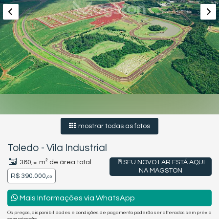
mostrar todas as fotos
Toledo
-
Vila Industrial
360,
m² de área total
🚪SEU NOVO LAR ESTÁ AQUI
00
NA MAGSTON
R$ 390.000,
00
Mais Informações via WhatsApp
Os preços, disponibilidades e condições de pagamento poderão ser alterados sem prévia
comunicação.