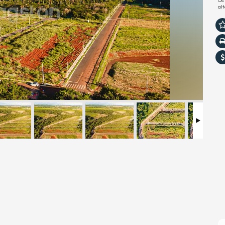
Os
al