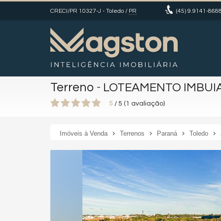
CRECI/PR 10327-J
- Toledo /
PR
(45)
9.9141-868
Terreno
-
LOTEAMENTO IMBUI
5
/
5
(
1
avaliação)
Imóveis à Venda
Terrenos
Paraná
Toledo