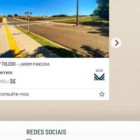
TOLEDO -
TOLEDO 
JARDIM PANCERA
#253
erreno
Terreno
60,
750,
00
00
onsulte-nos
R$ 750.0
REDES SOCIAIS