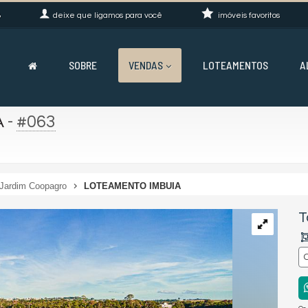
8
deixe que
ligamos para você
imóveis favoritos
SOBRE
VENDAS
LOTEAMENTOS
A
-
#063
A
Jardim Coopagro
LOTEAMENTO IMBUIA
T