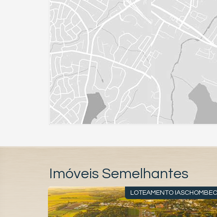
Imóveis Semelhantes
CEREJEIRA
LOTEAMENTO IASCHOMBE