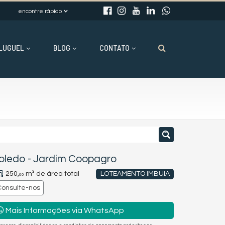
encontre rápido
LUGUEL
BLOG
CONTATO
oledo
-
Jardim Coopagro
250,
m² de área total
LOTEAMENTO IMBUIA
00
Consulte-nos
Mais Informações via WhatsApp