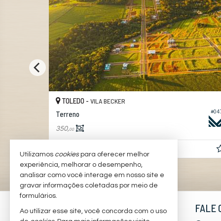
TOLEDO -
VILA BECKER
#052
#04
Terreno
350,
00
Consulte-nos
Utilizamos
cookies
para oferecer melhor
experiência, melhorar o desempenho,
analisar como você interage em nosso site e
gravar informações coletadas por meio de
formulários.
MAGSTON INTELIGÊNCIA
FALE 
Ao utilizar esse site, você concorda com o uso
IMOBILIÁRIA