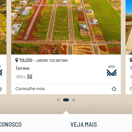
TOLEDO -
JARDIM TOCANTINS
7
#066
Terreno
T
360,
3
00
Consulte-nos
C
CONOSCO
VEJA MAIS