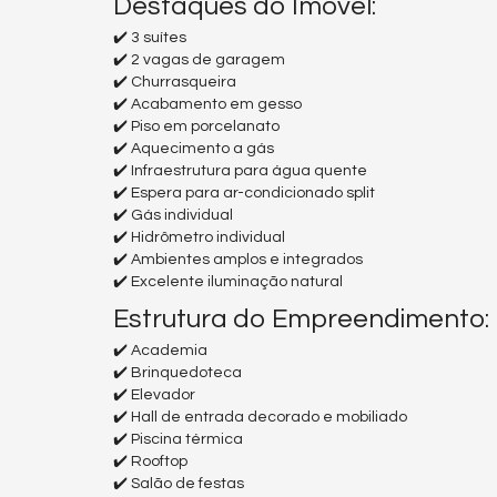
Destaques do Imóvel:
✔️ 3 suítes
✔️ 2 vagas de garagem
✔️ Churrasqueira
✔️ Acabamento em gesso
✔️ Piso em porcelanato
✔️ Aquecimento a gás
✔️ Infraestrutura para água quente
✔️ Espera para ar-condicionado split
✔️ Gás individual
✔️ Hidrômetro individual
✔️ Ambientes amplos e integrados
✔️ Excelente iluminação natural
Estrutura do Empreendimento:
✔️ Academia
✔️ Brinquedoteca
✔️ Elevador
✔️ Hall de entrada decorado e mobiliado
✔️ Piscina térmica
✔️ Rooftop
✔️ Salão de festas