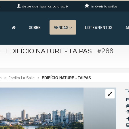
8
deixe que
ligamos para você
imóveis favoritos
SOBRE
VENDAS
LOTEAMENTOS
A
o
-
-
#268
EDIFÍCIO NATURE - TAIPAS
o
Jardim La Salle
EDIFÍCIO NATURE - TAIPAS
T