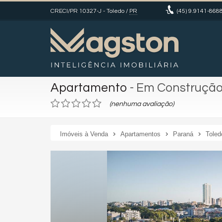
CRECI/PR 10327-J
- Toledo /
PR
(45)
9.9141-868
Apartamento
- Em Construçã
(nenhuma avaliação)
Imóveis à Venda
Apartamentos
Paraná
Toled