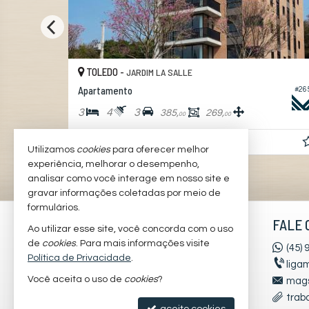
TOLEDO -
JARDIM LA SALLE
#160
Apartamento
#26
3
4
3
385,
269,
00
00
R$ 3.950.000,
00
Utilizamos
cookies
para oferecer melhor
experiência, melhorar o desempenho,
analisar como você interage em nosso site e
gravar informações coletadas por meio de
formulários.
MAGSTON INTELIGÊNCIA
FALE 
Ao utilizar esse site, você concorda com o uso
IMOBILIÁRIA
de
cookies
. Para mais informações visite
(45)
Política de Privacidade
.
liga
R. Cel. Vicente, 2440
Você aceita o uso de
cookies
?
mags
Jardim La Salle - 85900-180
trab
Toledo /
PR