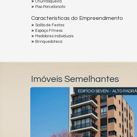
Churrasqueira
Piso Porcelanato
Características do Empreendimento
Salão de Festas
Espaço Fitness
Medidores Individuais
Brinquedoteca
Imóveis Semelhantes
DAS PEDRAS
EDIFÍCIO SEVEN - ALTO PADR