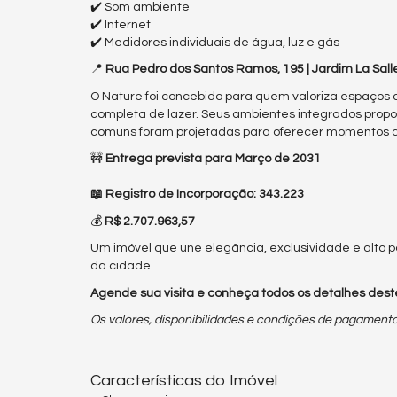
✔️ Som ambiente
✔️ Internet
✔️ Medidores individuais de água, luz e gás
📍
Rua Pedro dos Santos Ramos, 195 | Jardim La Salle
O Nature foi concebido para quem valoriza espaços 
completa de lazer. Seus ambientes integrados propo
comuns foram projetadas para oferecer momentos de
🚧
Entrega prevista para Março de 2031
📖
Registro de Incorporação: 343.223
💰
R$ 2.707.963,57
Um imóvel que une elegância, exclusividade e alto 
da cidade.
Agende sua visita e conheça todos os detalhes des
Os valores, disponibilidades e condições de pagamento
Características do Imóvel