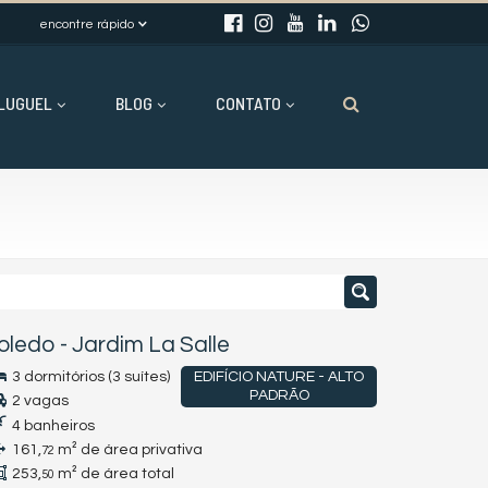
encontre rápido
LUGUEL
BLOG
CONTATO
oledo
-
Jardim La Salle
3 dormitórios (3 suítes)
EDIFÍCIO NATURE - ALTO
PADRÃO
2 vagas
4 banheiros
161,
m² de área privativa
72
253,
m² de área total
50