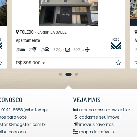
TOLEDO -
JARDIM LA SALLE
Apartamento
A
5
#260
3
2
2
170,
127,
00
00
R$ 899.000,
R
00
CONOSCO
VEJA MAIS
 9.9141-8688 (WhatsApp)
receba nosso newsletter
mos para você
cadastre seu imóvel
ton@magston.com.br
imóveis favoritos
alhe conosco
mapa de imóveis