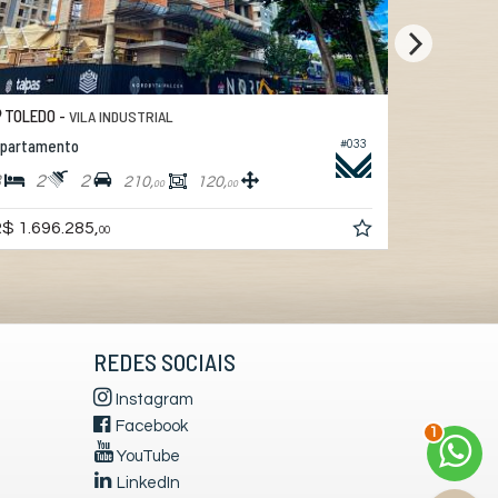
TOLEDO -
TOLEDO 
VILA INDUSTRIAL
partamento
Apartamen
#033
3
2
2
3
4
210,
120,
00
00
R$ 1.491.
$ 1.696.285,
00
REDES SOCIAIS
Instagram
Facebook
2
YouTube
LinkedIn