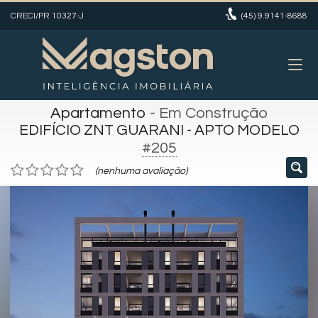
CRECI/PR 10327-J
(45)
9.9141-8688
Apartamento
- Em Construção
EDIFÍCIO ZNT GUARANI - APTO MODELO
#205
(nenhuma avaliação)