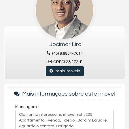
• Sala de jogos
• Terraço
Praticidade, conforto e qualidade de vida esperam por você.
📞 Agende sua visita e descubra seu novo lar!
Jocimar Lira
(45) 9.9904-7611
CRECI 28.272-F
mais imóveis
Mais informações sobre este imóvel
Mensagem