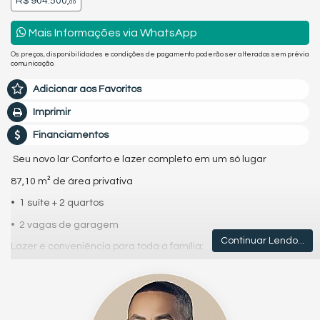
R$ 904.500,
00
Mais Informações via WhatsApp
Os preços, disponibilidades e condições de pagamento poderão ser alterados sem prévia
comunicação.
Adicionar aos Favoritos
Imprimir
Financiamentos
Seu novo lar Conforto e lazer completo em um só lugar
87,10 m² de área privativa
• 1 suíte + 2 quartos
• 2 vagas de garagem
Continuar Lendo...
Lazer e conveniência para toda a família:
• Salão de festas
• Academia
• Brinquedoteca