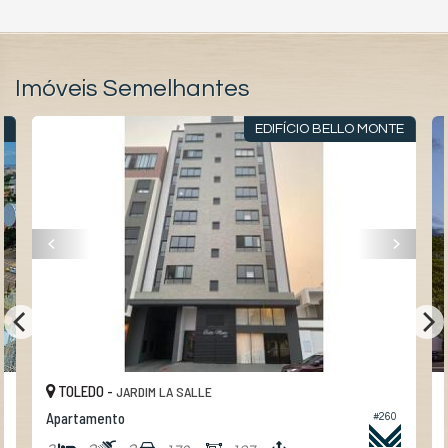
Imóveis Semelhantes
O
EDIFÍCIO BELLO MONTE
TOLEDO -
JARDIM LA SALLE
Apartamento
#260