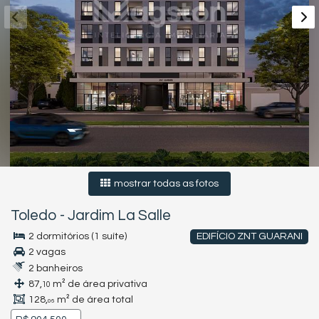
mostrar todas as fotos
Toledo
-
Jardim La Salle
2 dormitórios (1 suíte)
EDIFÍCIO ZNT GUARANI
2 vagas
2 banheiros
87,
m² de área privativa
10
128,
m² de área total
06