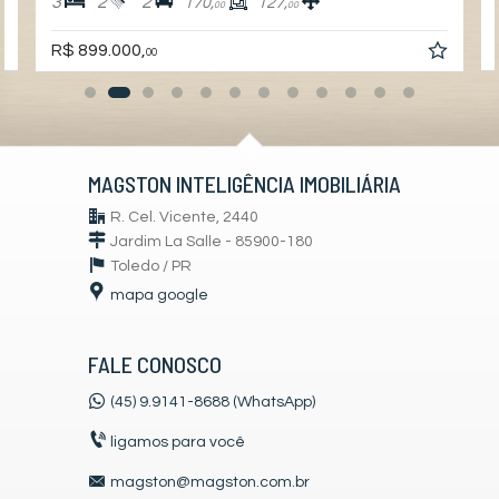
3
2
2
170,
127,
00
00
R$ 899.000,
00
MAGSTON INTELIGÊNCIA IMOBILIÁRIA
R. Cel. Vicente, 2440
Jardim La Salle - 85900-180
Toledo /
PR
mapa google
FALE CONOSCO
(45) 9.9141-8688 (WhatsApp)
ligamos para você
magston@magston.com.br