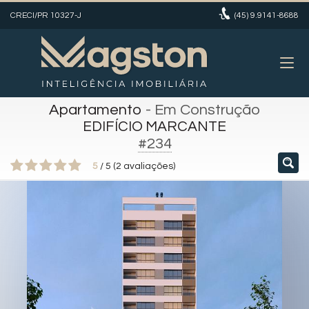
CRECI/PR 10327-J
(45)
9.9141-8688
Apartamento
- Em Construção
EDIFÍCIO MARCANTE
#234
5
/
5
(
2
avaliações)