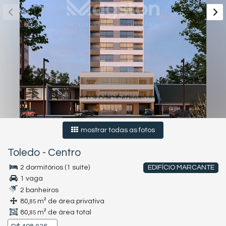
mostrar todas as fotos
Toledo
-
Centro
2 dormitórios (1 suíte)
EDIFÍCIO MARCANTE
1 vaga
2 banheiros
80,
m² de área privativa
85
80,
m² de área total
85