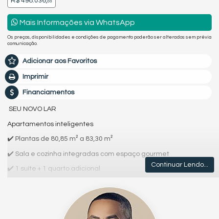
R$ 498.036,
00
Mais Informações via WhatsApp
Os preços, disponibilidades e condições de pagamento poderão ser alterados sem prévia
comunicação.
Adicionar aos Favoritos
Imprimir
Financiamentos
SEU NOVO LAR
Apartamentos inteligentes
✔️ Plantas de 80,85 m² a 83,30 m²
✔️ Sala e cozinha integradas com espaço gourmet
Continuar Lendo...
✔️ 1 suíte + 1 quarto adicional
✔️ Banheiro social
✔️ 1 vaga de garagem
Privacidade e exclusividade