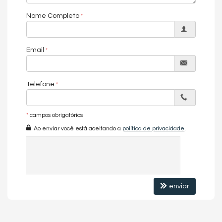
Seu futuro começa aqui!
Nome Completo
📞 Agende sua visita e descubra como é viver em um
empreendimento pensado para você
Email
Características do Imóvel
Churrasqueira
Piso Laminado
Telefone
Piso Porcelanato
Acabamento em Gesso
Sala
*
campos obrigatórios
Cozinha
Banheiro Social
Ao enviar você está aceitando a
política de privacidade
.
Características do Empreendimento
Salão de Festas
Brinquedoteca
Elevador
Acessibilidade para PNE
enviar