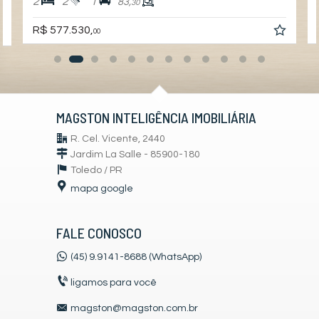
2
2
1
83,
30
R$ 577.530,
00
MAGSTON INTELIGÊNCIA IMOBILIÁRIA
R. Cel. Vicente, 2440
Jardim La Salle - 85900-180
Toledo /
PR
mapa google
FALE CONOSCO
(45) 9.9141-8688 (WhatsApp)
ligamos para você
magston@magston.com.br