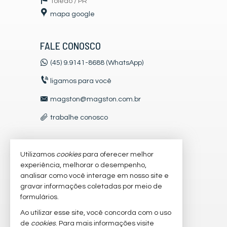
Toledo /
PR
mapa google
FALE CONOSCO
(45) 9.9141-8688 (WhatsApp)
ligamos para você
magston@magston.com.br
trabalhe conosco
Utilizamos
cookies
para oferecer melhor
VEJA MAIS
experiência, melhorar o desempenho,
receba nosso newsletter
analisar como você interage em nosso site e
gravar informações coletadas por meio de
cadastre seu imóvel
formulários.
imóveis favoritos
Ao utilizar esse site, você concorda com o uso
de
cookies
. Para mais informações visite