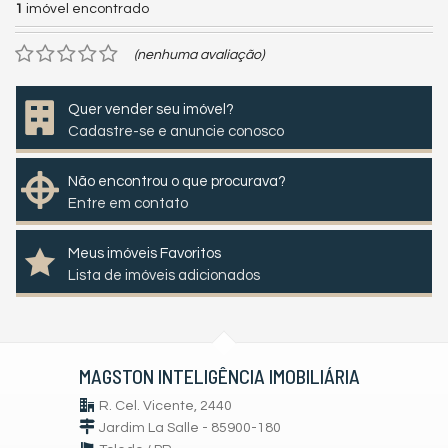
1
imóvel encontrado
(nenhuma avaliação)
Quer vender seu imóvel?
Cadastre-se e anuncie conosco
Não encontrou o que procurava?
Entre em contato
Meus imóveis Favoritos
Lista de imóveis adicionados
MAGSTON INTELIGÊNCIA IMOBILIÁRIA
R. Cel. Vicente, 2440
Jardim La Salle - 85900-180