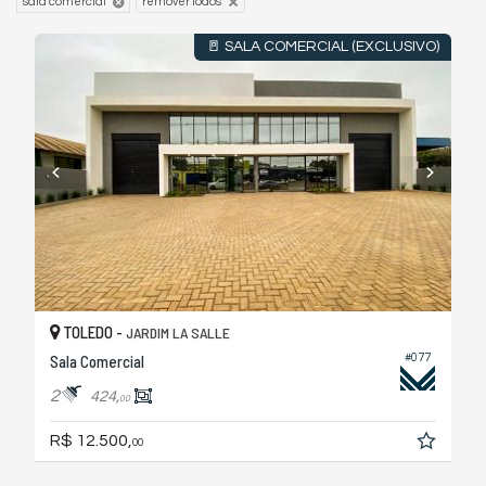
sala comercial
remover todos
🚪 SALA COMERCIAL (EXCLUSIVO)
TOLEDO -
JARDIM LA SALLE
Sala Comercial
#077
2
424,
00
R$ 12.500,
00