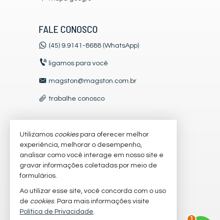
FALE CONOSCO
(45) 9.9141-8688 (WhatsApp)
ligamos para você
magston@magston.com.br
trabalhe conosco
Utilizamos
cookies
para oferecer melhor
VEJA MAIS
experiência, melhorar o desempenho,
receba nosso newsletter
analisar como você interage em nosso site e
gravar informações coletadas por meio de
cadastre seu imóvel
formulários.
imóveis favoritos
Ao utilizar esse site, você concorda com o uso
de
cookies
. Para mais informações visite
mapa de imóveis
Política de Privacidade
.
1