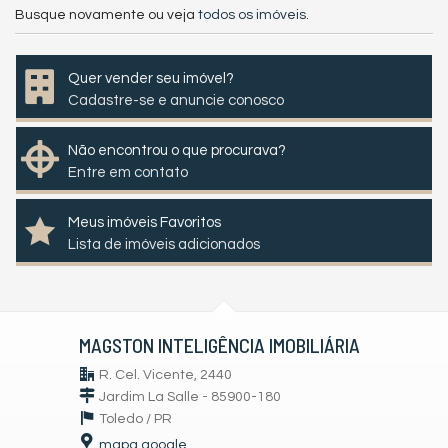
Busque novamente ou veja
todos os imóveis
.
Quer vender seu imóvel?
Cadastre-se e anuncie conosco
Não encontrou o que procurava?
Entre em contato
Meus imóveis Favoritos
Lista de imóveis adicionados
MAGSTON INTELIGÊNCIA IMOBILIÁRIA
R. Cel. Vicente, 2440
Jardim La Salle - 85900-180
Toledo /
PR
mapa google