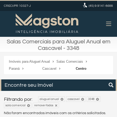
CRECI/PR 10327-J
(45)
9.9141-8688
Salas Comerciais para Aluguel Anual em
Cascavel - 3348
Imóveis para Aluguel Anual
Salas Comerciais
Paraná
Cascavel
Centro
Encontre seu Imóvel
Filtrando por:
aluguel anual
cascavel
3348
sala comercial
remover todos
Não foram encontrados imóveis com os critérios solicitados.