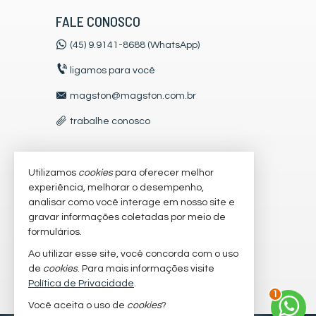
FALE CONOSCO
(45) 9.9141-8688 (WhatsApp)
ligamos para você
magston@magston.com.br
trabalhe conosco
Utilizamos
cookies
para oferecer melhor
VEJA MAIS
experiência, melhorar o desempenho,
receba nosso newsletter
analisar como você interage em nosso site e
gravar informações coletadas por meio de
cadastre seu imóvel
formulários.
imóveis favoritos
Ao utilizar esse site, você concorda com o uso
de
cookies
. Para mais informações visite
mapa de imóveis
Política de Privacidade
.
2
Você aceita o uso de
cookies
?